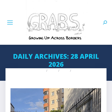
Searc
DAILY ARCHIVES:
28 APRIL
2026
Home
2026
April
28
You are here: